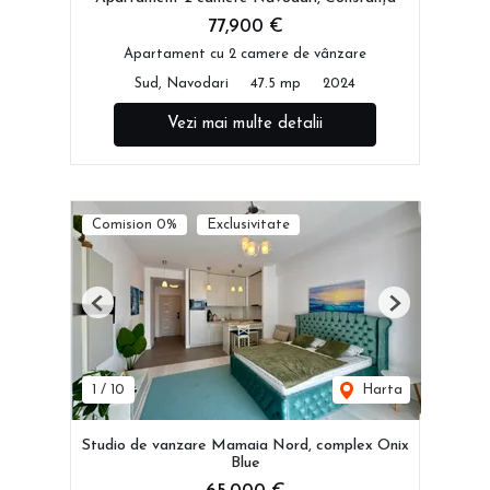
77,900 €
Apartament cu 2 camere de vânzare
Sud, Navodari
47.5 mp
2024
Vezi mai multe detalii
Comision 0%
Exclusivitate
Previous
Next
1
/
10
Harta
Studio de vanzare Mamaia Nord, complex Onix
Blue