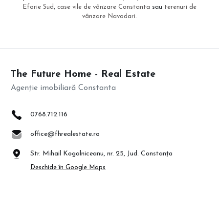
Eforie Sud
,
case vile de vânzare Constanta
sau
terenuri de
vânzare Navodari
.
The Future Home - Real Estate
Agenție imobiliară Constanta
0768.712.116
office@fhrealestate.ro
Str. Mihail Kogalniceanu, nr. 25, Jud. Constanța
Deschide în Google Maps