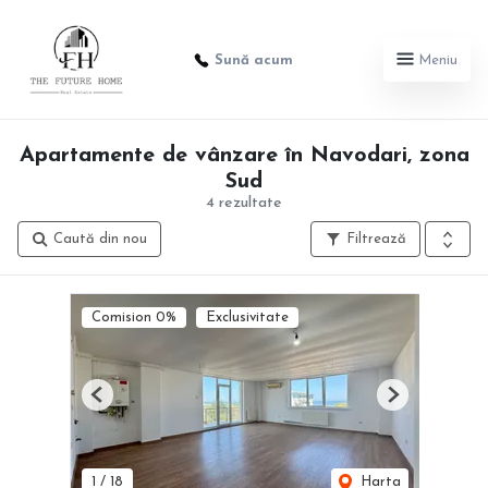
Sună acum
Meniu
Apartamente de vânzare în Navodari, zona
Sud
4 rezultate
Caută din nou
Filtrează
Comision 0%
Exclusivitate
Previous
Next
1
/
18
Harta