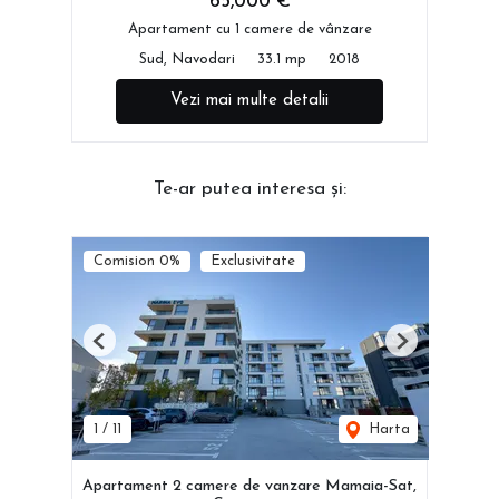
65,000 €
Apartament cu 1 camere de vânzare
Sud, Navodari
33.1 mp
2018
Vezi mai multe detalii
Te-ar putea interesa și:
Comision 0%
Exclusivitate
Previous
Next
1
/
11
Harta
Apartament 2 camere de vanzare Mamaia-Sat,