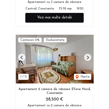
Apartament cu 3 camere de vânzare
Central, Constanta
75.78 mp
1930
Vezi mai multe detalii
Comision 0%
Exclusivitate
Previous
Next
1
/
11
Harta
Apartament 2 camere de vânzare Eforie Nord,
Constanța
28,500 €
Apartament cu 2 camere de vânzare