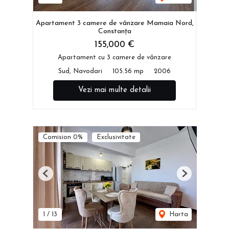
Apartament 3 camere de vânzare Mamaia Nord,
Constanța
155,000 €
Apartament cu 3 camere de vânzare
Sud, Navodari
105.56 mp
2006
Vezi mai multe detalii
Comision 0%
Exclusivitate
Previous
Next
1
/
13
Harta