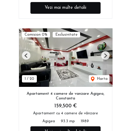
Vezi mai multe detalii
Comision 0%
Exclusivitate
Previous
Next
1
/
20
Harta
Apartament 4 camere de vanzare Agigea,
Constanta
159,500 €
Apartament cu 4 camere de vânzare
Agigea
93.3 mp
1989