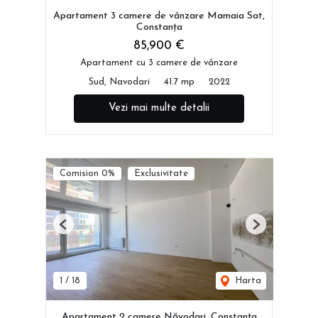
Apartament 3 camere de vânzare Mamaia Sat,
Constanța
85,900 €
Apartament cu 3 camere de vânzare
Sud, Navodari
41.7 mp
2022
Vezi mai multe detalii
Comision 0%
Exclusivitate
Previous
Next
1
/
18
Harta
Apartament 2 camere Năvodari, Constanța