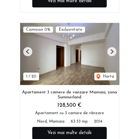
Vezi mai multe detalii
Comision 0%
Exclusivitate
Previous
Next
1
/
20
Harta
Apartament 3 camere de vanzare Mamaia, zona
Summerland
128,500 €
Apartament cu 3 camere de vânzare
Nord, Mamaia
63.53 mp
2014
Vezi mai multe detalii