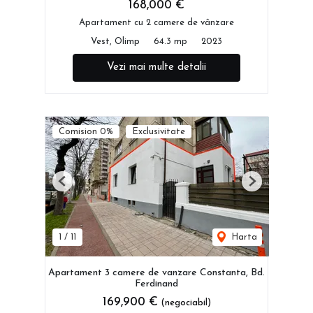
168,000 €
Apartament cu 2 camere de vânzare
Vest, Olimp
64.3 mp
2023
Vezi mai multe detalii
Comision 0%
Exclusivitate
Previous
Next
1
/
11
Harta
Apartament 3 camere de vanzare Constanta, Bd.
Ferdinand
169,900 €
(negociabil)