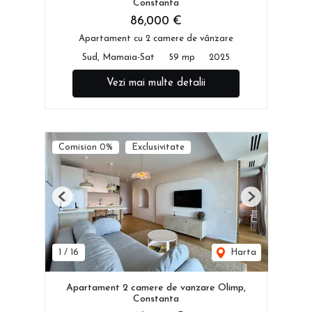
Constanta
86,000 €
Apartament cu 2 camere de vânzare
Sud, Mamaia-Sat
59 mp
2025
Vezi mai multe detalii
Comision 0%
Exclusivitate
Previous
Next
1
/
16
Harta
Apartament 2 camere de vanzare Olimp,
Constanta