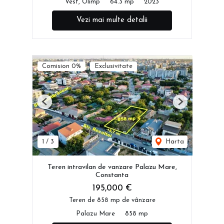
Vest, Olimp
64.3 mp
2023
Vezi mai multe detalii
Comision 0%
Exclusivitate
Previous
Next
1
/
3
Harta
Teren intravilan de vanzare Palazu Mare,
Constanta
195,000 €
Teren de 858 mp de vânzare
Palazu Mare
858 mp