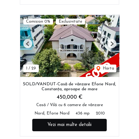
Comision 0%
Exclusivitate
Previous
Next
1
/
29
Harta
SOLD/VANDUT-Casă de vânzare Eforie Nord,
Constanța, aproape de mare
450,000 €
Casă / Vilă cu 6 camere de vânzare
Nord, Eforie Nord
436 mp
2010
Vezi mai multe detalii