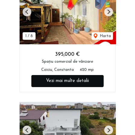
Previous
Next
1
/
8
Harta
395,000 €
Spațiu comercial de vânzare
Coiciu, Constanta
420 mp
Vezi mai multe detalii
Previous
Next