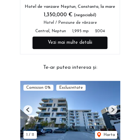
Hotel de vanzare Neptun, Constanta, la mare
1,350,000 €
(negociabil)
Hotel / Pensiune de vânzare
Central, Neptun
1,995 mp
2004
Vezi mai multe detalii
Te-ar putea interesa și:
Comision 0%
Exclusivitate
Previous
Next
1
/
11
Harta