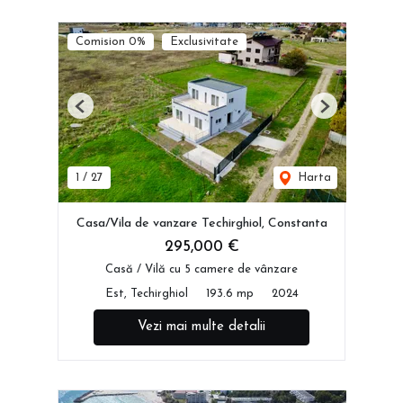
Comision 0%
Exclusivitate
Previous
Next
1
/
27
Harta
Casa/Vila de vanzare Techirghiol, Constanta
295,000 €
Casă / Vilă cu 5 camere de vânzare
Est, Techirghiol
193.6 mp
2024
Vezi mai multe detalii