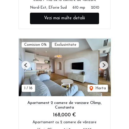
Nord-Est, Eforie Sud
610 mp
2010
Vezi mai multe detalii
Comision 0%
Exclusivitate
Previous
Next
1
/
16
Harta
Apartament 2 camere de vanzare Olimp,
Constanta
168,000 €
Apartament cu 2 camere de vânzare