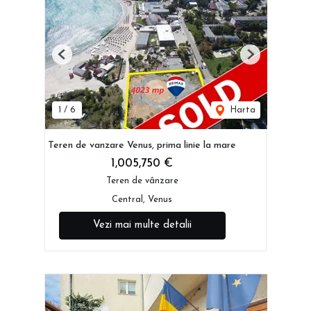
Previous
Next
1
/
6
Harta
Teren de vanzare Venus, prima linie la mare
1,005,750 €
Teren de vânzare
Central, Venus
Vezi mai multe detalii