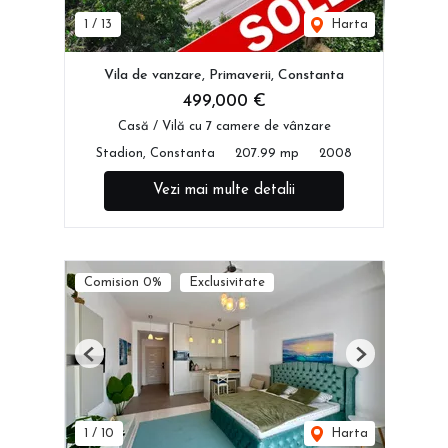
1
/
13
Harta
Vila de vanzare, Primaverii, Constanta
499,000 €
Casă / Vilă cu 7 camere de vânzare
Stadion, Constanta
207.99 mp
2008
Vezi mai multe detalii
Comision 0%
Exclusivitate
Previous
Next
1
/
10
Harta