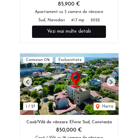
85,900 €
Apartament cu 3 camere de vânzare
Sud, Navodari
41.7 mp
2022
Vezi mai multe detalii
Comision 0%
Exclusivitate
Previous
Next
1
/
27
Harta
Casă/Vilă de vânzare Eforie Sud, Constanța
850,000 €
Casă / Vilă cu 16 camere de vânzare