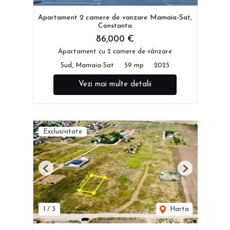
Apartament 2 camere de vanzare Mamaia-Sat,
Constanta
86,000 €
Apartament cu 2 camere de vânzare
Sud, Mamaia-Sat
59 mp
2025
Vezi mai multe detalii
Exclusivitate
Previous
Next
1
/
3
Harta