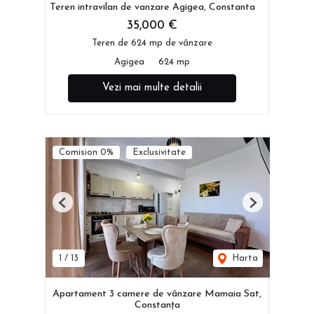
Teren intravilan de vanzare Agigea, Constanta
35,000 €
Teren de 624 mp de vânzare
Agigea
624 mp
Vezi mai multe detalii
Comision 0%
Exclusivitate
Previous
Next
1
/
13
Harta
Apartament 3 camere de vânzare Mamaia Sat,
Constanța