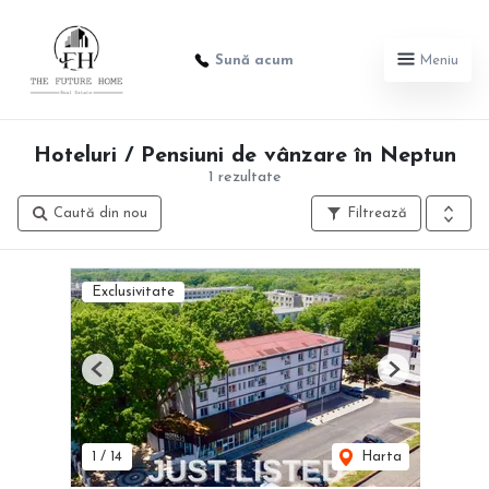
Sună acum
Meniu
Hoteluri / Pensiuni de vânzare în Neptun
1 rezultate
Caută din nou
Filtrează
Exclusivitate
Previous
Next
1
/
14
Harta