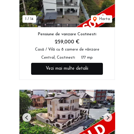
1
/
14
Harta
Pensiune de vanzare Costinesti
259,000 €
Casă / Vilă cu 8 camere de vânzare
Central, Costinesti
177 mp
Vezi mai multe detalii
Previous
Next