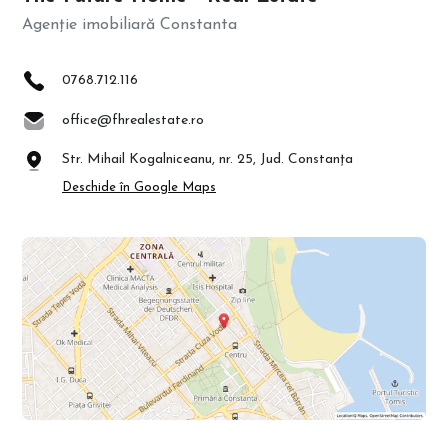
Agenție imobiliară Constanta
0768.712.116
office@fhrealestate.ro
Str. Mihail Kogalniceanu, nr. 25, Jud. Constanța
Deschide în Google Maps