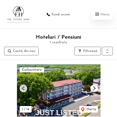
Sună acum
Meniu
Hoteluri / Pensiuni
1 rezultate
Caută din nou
Filtrează
Exclusivitate
Previous
Next
1
/
14
Harta