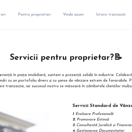
ori
Pentru proprietari
Vinde acum
Istoric tranzacții
Servicii pentru proprietar?📝
riență în piața imobiliară, suntem o prezență solidă în industrie. Colaborâ
dri cu un portofoliu divers și cu șanse de vânzare extrem de favorabile. 
care tranzacție, iar succesul nostru se măsoară în zâmbetele clienților mulțu
Servicii Standard de Vân
1
. Evaluare Profesională
2.
Promovare Extinsă
3.
Consultanță Juridică și Financia
4.
Gestionarea Documentației