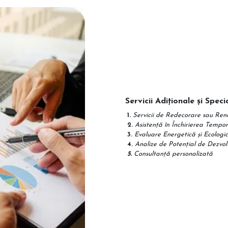
Servicii Adiționale și Speci
1.
Servicii de Redecorare sau Ren
2.
Asistență în Înch
3.
Evaluare Energetică și Ecolog
4.
Analize de Potenți
5.
Consultanță personalizată