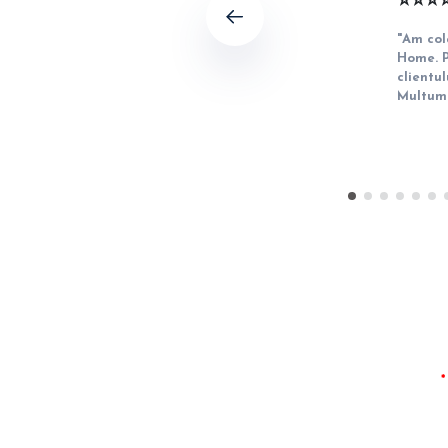
⭐️⭐️⭐️⭐
Previous
"Am col
Home. P
clientu
Multume