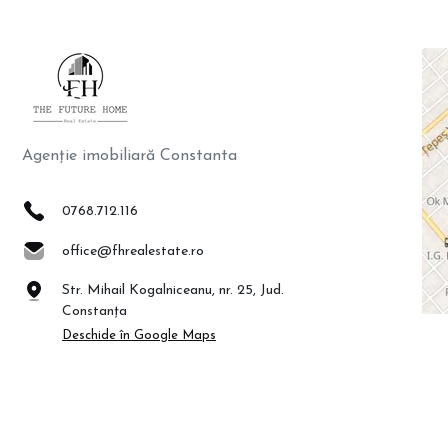
Agenție imobiliară Constanta
0768.712.116
office@fhrealestate.ro
Str. Mihail Kogalniceanu, nr. 25, Jud.
Constanța
Deschide în Google Maps