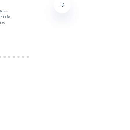
Next
ture
intele
re.