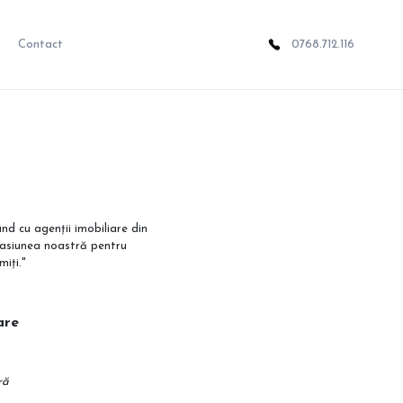
Contact
0768.712.116
nd cu agenții imobiliare din
Pasiunea noastră pentru
miți."
zare
ră