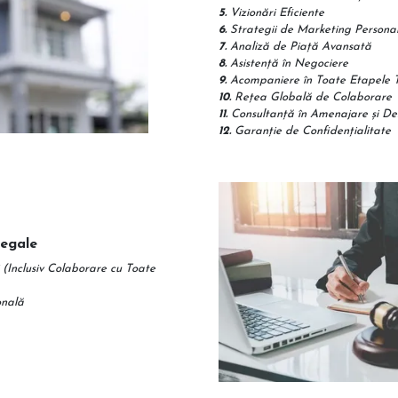
5.
Vizionări Eficiente
6.
Strategii de Marketing Personal
7.
Analiză de Piață Avansată
8.
Asistență în Negociere
9.
Acompaniere în Toate Etapele T
10.
Rețea Globală de Colaborare
11.
Consultanță în Amenajare și Des
12.
Garanție de Confidențialitate
Legale
 (Inclusiv Colaborare cu Toate
onală