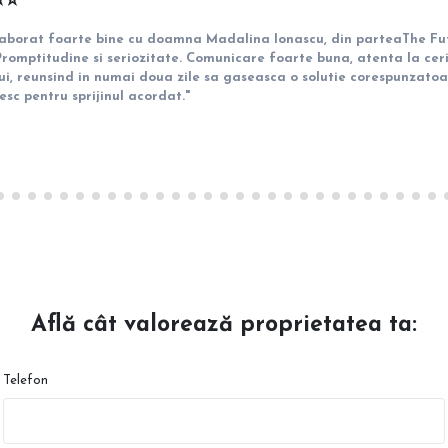
️⭐️
aborat foarte bine cu doamna Madalina Ionascu, din parteaThe Fu
romptitudine si seriozitate. Comunicare foarte buna, atenta la cer
lui, reunsind in numai doua zile sa gaseasca o solutie corespunzatoa
sc pentru sprijinul acordat."
Află cât valorează proprietatea ta:
Telefon