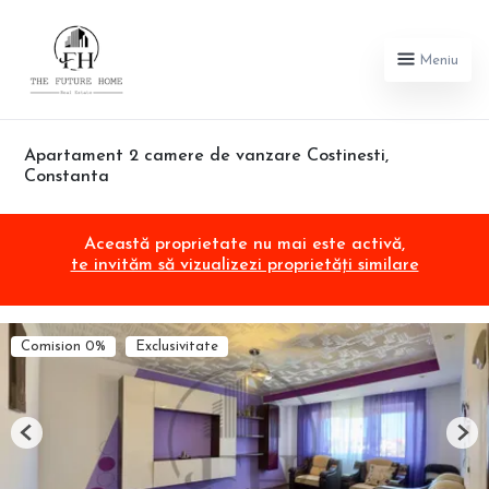
Meniu
Apartament 2 camere de vanzare Costinesti,
Constanta
Această proprietate nu mai este activă,
te invităm să vizualizezi proprietăți similare
Comision 0%
Exclusivitate
Previous
Nex