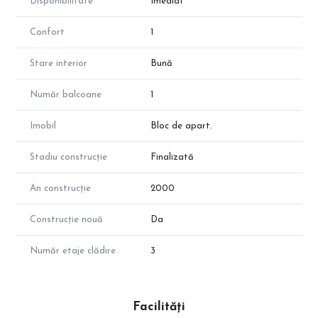
Disponibilitate
Imediat
Confort
1
Stare interior
Bună
Număr balcoane
1
Imobil
Bloc de apart.
Stadiu construcție
Finalizată
An construcție
2000
Construcție nouă
Da
Număr etaje clădire
3
Facilități