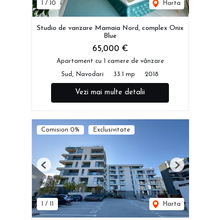
1
/
10
Harta
Studio de vanzare Mamaia Nord, complex Onix
Blue
65,000 €
Apartament cu 1 camere de vânzare
Sud, Navodari
33.1 mp
2018
Vezi mai multe detalii
Comision 0%
Exclusivitate
Previous
Next
1
/
11
Harta