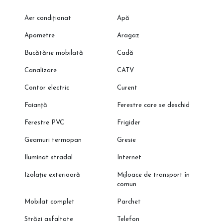
Aer condiționat
Apă
Apometre
Aragaz
Bucătărie mobilată
Cadă
Canalizare
CATV
Contor electric
Curent
Faianță
Ferestre care se deschid
Ferestre PVC
Frigider
Geamuri termopan
Gresie
Iluminat stradal
Internet
Izolație exterioară
Mijloace de transport în
comun
Mobilat complet
Parchet
Străzi asfaltate
Telefon