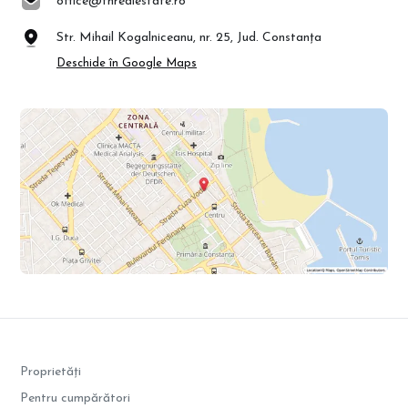
office@fhrealestate.ro
Str. Mihail Kogalniceanu, nr. 25, Jud. Constanța
Deschide în Google Maps
Proprietăți
Pentru cumpărători