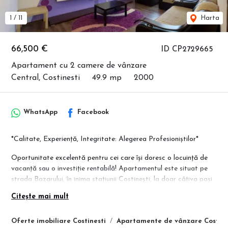
1
/
11
Harta
66,500 €
ID CP2729665
Apartament cu 2 camere de vânzare
Central, Costinesti
49.9 mp
2000
WhatsApp
Facebook
*Calitate, Experiență, Integritate: Alegerea Profesioniștilor*
Oportunitate excelentă pentru cei care își doresc o locuință de
vacanță sau o investiție rentabilă! Apartamentul este situat pe
strada Bazarului, în inima stațiunii Costinești, la doar câțiva pași
de plajă.
Citește mai mult
# Caracteristici principale:
• Living spațios, dormitor luminos, bucătărie, baie, hol, balcon;
Oferte imobiliare Costinesti
Apartamente de vânzare Costine