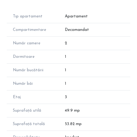
• Suprafața totală: 53,82 mp;
• Etaj 3 (P+3E).
Tip apartament
Apartament
Datorită poziției excelente în zona centrală, apartamentul poate
fi folosit nu doar ca locuință de vacanță, ci și pentru închiriere în
Compartimentare
Decomandat
regim hotelier în timpul sezonului estival, având potențial de
venituri atractive.
Număr camere
2
Pentru mai multe informații și vizionări, nu ezitați să ne
contactați!
Dormitoare
1
| Echipa The Future Home - Real Estate |
Număr bucătării
1
"The future is with us"
Număr băi
1
Etaj
3
Suprafață utilă
49.9 mp
Suprafață totală
53.82 mp