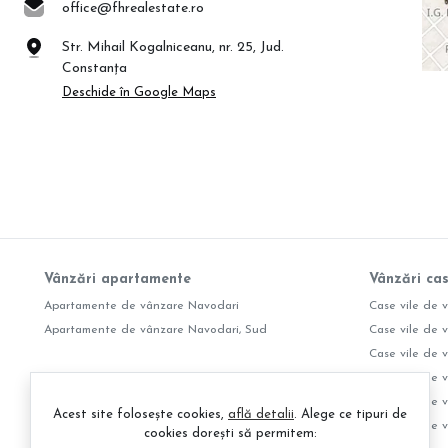
office@fhrealestate.ro
Str. Mihail Kogalniceanu, nr. 25, Jud.
Constanța
Deschide în Google Maps
Vânzări apartamente
Vânzări cas
Apartamente de vânzare Navodari
Case vile de 
Apartamente de vânzare Navodari, Sud
Case vile de 
Case vile de 
Case vile de 
Case vile de v
Acest site folosește cookies,
află detalii
.
Alege ce tipuri de
Case vile de 
cookies dorești să permitem: