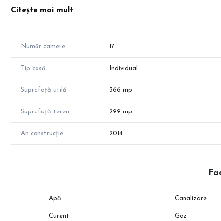
Aceasta este compartimentată astfel:
Citește mai mult
#Parter
-Recepție
-4 camere, fiecare cu baie proprie;
Număr camere
17
#Etaj 1
-5 camere, fiecare cu baie proprie;
Tip casă
Individual
#Etaj 2
-5 camere, fiecare cu baie proprie;
Suprafață utilă
366 mp
#Mansarda
-3 camere, fiecare cu baie proprie;
Suprafață teren
299 mp
-terasa;
-loc pentru grătar.
An construcție
2014
Pentru mai multe informații, nu ezitați să ne contactați.
Fac
Apă
Canalizare
Curent
Gaz