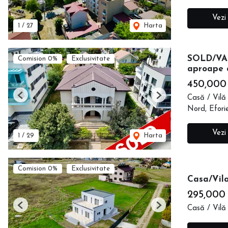
Vezi
1
/
27
Harta
SOLD/VAN
Comision 0%
Exclusivitate
aproape 
450,000
Casă / Vilă
Previous
Next
Nord, Efori
Vezi
1
/
29
Harta
Comision 0%
Exclusivitate
Casa/Vila
295,000
Casă / Vilă
Previous
Next