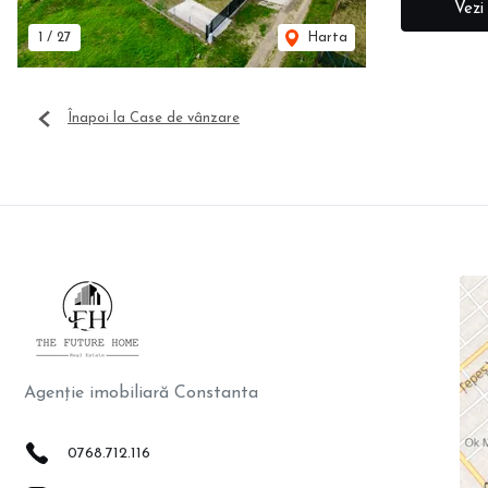
Vezi
1
/
27
Harta
Înapoi la Case de vânzare
Agenție imobiliară Constanta
0768.712.116