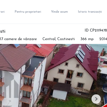
ori
Pentru proprietari
Vinde acum
Istoric tranzacții
ID CP2119478
sti
 17 camere de vânzare
Central, Costinesti
366 mp
2014
Next