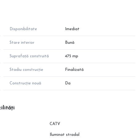
Disponibilitate
Imediat
Stare interior
Bună
Suprafață construită
475 mp
Stadiu construcție
Finalizată
Construcție nouă
Da
ilități
CATV
Iluminat stradal