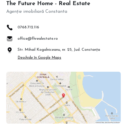
The Future Home - Real Estate
Agenție imobiliară Constanta
0768.712.116
office@fhrealestate.ro
Str. Mihail Kogalniceanu, nr. 25, Jud. Constanța
Deschide în Google Maps