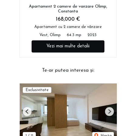
Apartament 2 camere de vanzare Olimp,
Constanta
168,000 €
Apartament cu 2 camere de vânzare
Vest, Olimp
64.3 mp
2023
Vezi mai multe detalii
Te-ar putea interesa și:
Exclusivitate
Previous
Next
1
/
11
Harta