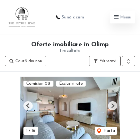
Sună acum
Meniu
Oferte imobiliare în Olimp
1 rezultate
Caută din nou
Filtrează
Comision 0%
Exclusivitate
Previous
Next
1
/
16
Harta