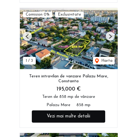
Comision 0%
Exclusivitate
Previous
Next
1
/
3
Harta
Teren intravilan de vanzare Palazu Mare,
Constanta
195,000 €
Teren de 858 mp de vânzare
Palazu Mare
858 mp
Vezi mai multe detalii