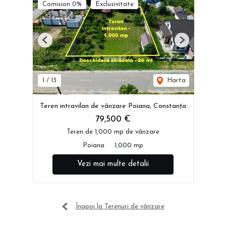
Comision 0%
Exclusivitate
Previous
Next
1
/
13
Harta
Teren intravilan de vânzare Poiana, Constanța
79,500 €
Teren de 1,000 mp de vânzare
Poiana
1,000 mp
Vezi mai multe detalii
Înapoi la Terenuri de vânzare