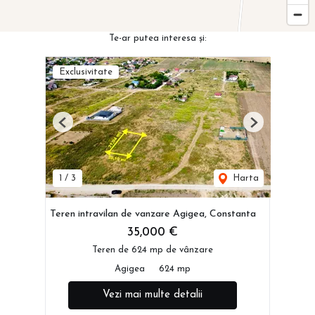
Te-ar putea interesa și:
Exclusivitate
Previous
Next
1
/
3
Harta
Teren intravilan de vanzare Agigea, Constanta
35,000 €
Teren de 624 mp de vânzare
Agigea
624 mp
Vezi mai multe detalii