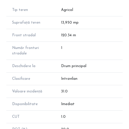
#Avantaje și potențial:
Tip teren
Agricol
Suprafață mare și deschidere stradală: potrivită pentru proiecte
de amploare;
Suprafață teren
13,950 mp
Zonă în expansiune: ideal pentru dezvoltatori imobiliari sau
investitori care caută un teren cu potențial de randament ridicat;
Front stradal
120.34 m
Acces la utilități: rețelele principale se află în proximitatea
terenului;
Număr fronturi
1
Terenul poate fi achiziționat atât pentru dezvoltarea unui proiect
stradale
rezidențial, cât și ca investiție strategică pe termen lung.
Deschidere la
Drum principal
Pentru detalii suplimentare în legătură cu terenul, vă rugăm să
contactați!
Clasificare
Intravilan
| Echipa The Future Home - Real Estate |
"The future is with us"
Valoare incidență
31.0
Disponibilitate
Imediat
CUT
1.0