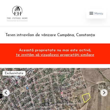
Meniu
Teren intravilan de vânzare Cumpăna, Constanța
Această proprietate nu mai este activă,
te invităm să vizualizezi proprietăți similare
Exclusivitate
Previous
Nex