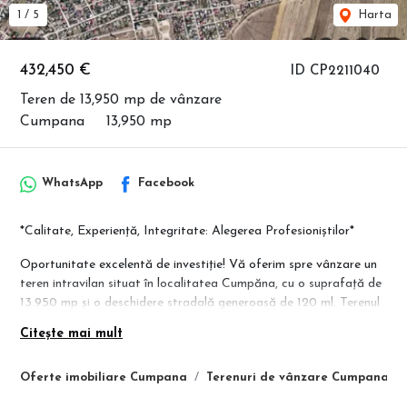
1
/
5
Harta
432,450 €
ID CP2211040
Teren de 13,950 mp de vânzare
Cumpana
13,950 mp
WhatsApp
Facebook
*Calitate, Experiență, Integritate: Alegerea Profesioniștilor*
Oportunitate excelentă de investiție! Vă oferim spre vânzare un
teren intravilan situat în localitatea Cumpăna, cu o suprafață de
13.950 mp și o deschidere stradală generoasă de 120 ml. Terenul
se află într-o zonă în plină dezvoltare, cu construcții rezidențiale
Citește mai mult
în imediata apropiere, ceea ce îl face ideal pentru dezvoltarea
unui ansamblu rezidențial modern. Utilitățile sunt disponibile în
Oferte imobiliare Cumpana
Terenuri de vânzare Cumpana
apropierea terenului, facilitând astfel accesul la rețelele de apă,
electricitate, și gaze naturale.