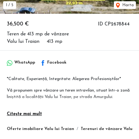
1
/
5
Harta
36,500 €
ID CP2678844
Teren de 413 mp de vânzare
Valu lui Traian
413 mp
WhatsApp
Facebook
*Calitate, Experiență, Integritate: Alegerea Profesioniștilor*
Vă propunem spre vânzare un teren intravilan, situat într-o zonă
liniștită a localității Valu lui Traian, pe strada Amurgului.
#Caracteristici teren:
Citește mai mult
• Suprafață totală: 413 mp
• Deschidere stradală: 22,93 m
Oferte imobiliare Valu lui Traian
Terenuri de vânzare Valu lui
#Construcție existentă: