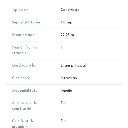
• Fundație realizată în anul 2022;
• Autorizație de construcție și proiect pentru locuință P+1E
Tip teren
Construcții
disponibile;
• Amprentă la sol: 148 mp;
Suprafață teren
413 mp
• Suprafață construită desfășurată: 270 mp;
#Avantaje:
Front stradal
22.93 m
• Documentație completă pentru construcție;
• Zonă rezidențială în dezvoltare;
Număr fronturi
1
• Posibilitate de continuare imediată a lucrărilor.
stradale
Pentru detalii suplimentare și vizionare, vă rugăm să ne
Deschidere la
Drum principal
contactați!
Clasificare
Intravilan
Disponibilitate
Imediat
Autorizație de
Da
construcție
Certificat de
Da
urbanism