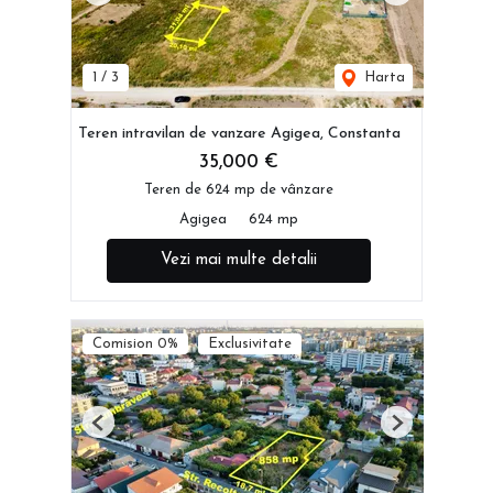
1
/
3
Harta
Teren intravilan de vanzare Agigea, Constanta
35,000 €
Teren de 624 mp de vânzare
Agigea
624 mp
Vezi mai multe detalii
Comision 0%
Exclusivitate
Previous
Next