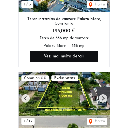
1
/
3
Harta
Teren intravilan de vanzare Palazu Mare,
Constanta
195,000 €
Teren de 858 mp de vânzare
Palazu Mare
858 mp
Vezi mai multe detalii
Comision 0%
Exclusivitate
Previous
Next
1
/
13
Harta